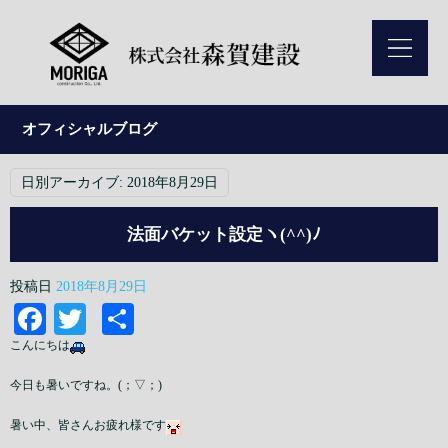
オフィシャルブログ
日別アーカイブ:
2018年8月29日
法面バケット設定ヽ(^^)ﾉ
投稿日
2018年8月29日
Facebook
Twitter
共
有
こんにちは
今日も暑いですね。(；▽；)
暑い中、皆さんお疲れ様です